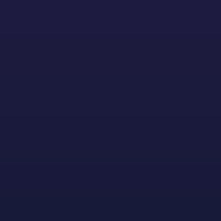
自然语言处理
让计算机理解和生成人类语言