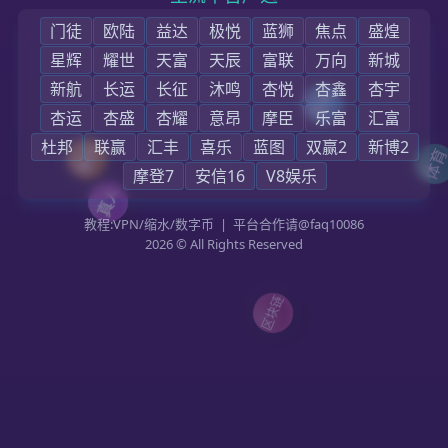
首页
公司简介
企业资讯