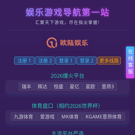
跳转到内容
欧陆_欧陆注册_ | 申请注册平台ID会员
首页
公司简介
企业资讯
服务与支持
联系我们